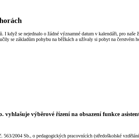
 horách
ků. I když se nejednalo o žádné významné datum v kalendáři, pro naše 
 učily se základům pohybu na běžkách a užívaly si pobyt na čerstvém 
. vyhlašuje výběrové řízení na obsazení funkce asiste
č. 563/2004 Sb., o pedagogických pracovnících (středoškolské vzdělání