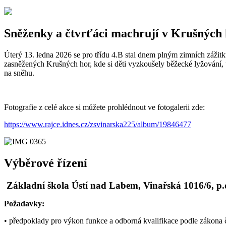
Sněženky a čtvrťáci machrují v Krušných
Úterý 13. ledna 2026 se pro třídu 4.B stal dnem plným zimních zážit
zasněžených Krušných hor, kde si děti vyzkoušely běžecké lyžování,
na sněhu.
Fotografie z celé akce si můžete prohlédnout ve fotogalerii zde:
https://www.rajce.idnes.cz/zsvinarska225/album/19846477
Výběrové řízení
Základní škola Ústí nad Labem, Vinařská 1016/6, p.o
Požadavky:
• předpoklady pro výkon funkce a odborná kvalifikace podle zákona 