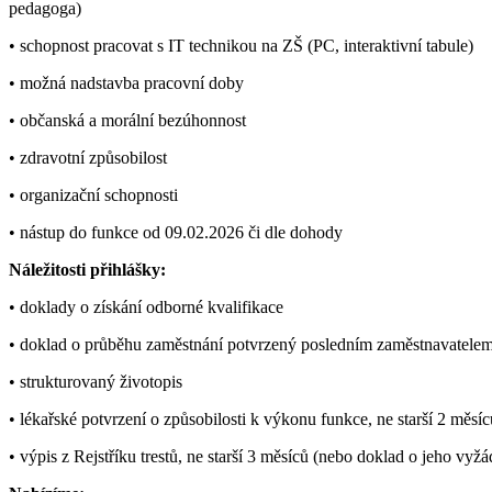
pedagoga)
• schopnost pracovat s IT technikou na ZŠ (PC, interaktivní tabule)
• možná nadstavba pracovní doby
• občanská a morální bezúhonnost
• zdravotní způsobilost
• organizační schopnosti
• nástup do funkce od 09.02.2026 či dle dohody
Náležitosti přihlášky:
• doklady o získání odborné kvalifikace
• doklad o průběhu zaměstnání potvrzený posledním zaměstnavatele
• strukturovaný životopis
• lékařské potvrzení o způsobilosti k výkonu funkce, ne starší 2 měsíc
• výpis z Rejstříku trestů, ne starší 3 měsíců (nebo doklad o jeho vyžá