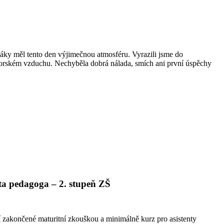
žáky měl tento den výjimečnou atmosféru. Vyrazili jsme do
horském vzduchu. Nechyběla dobrá nálada, smích ani první úspěchy
nta pedagoga – 2. stupeň ZŠ
 zakončené maturitní zkouškou a minimálně kurz pro asistenty