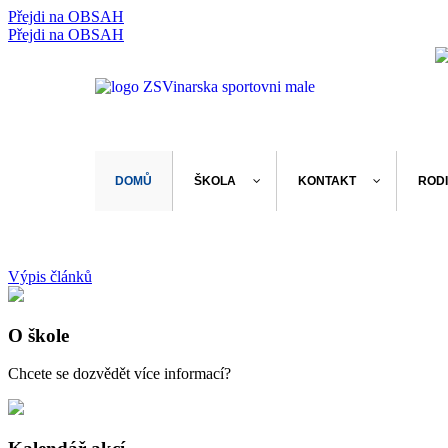
Přejdi na OBSAH
rok
měsíc
rok
měsíc
Přejdi na OBSAH
DOMŮ
ŠKOLA
KONTAKT
ROD
Výpis článků
O škole
Chcete se dozvědět více informací?