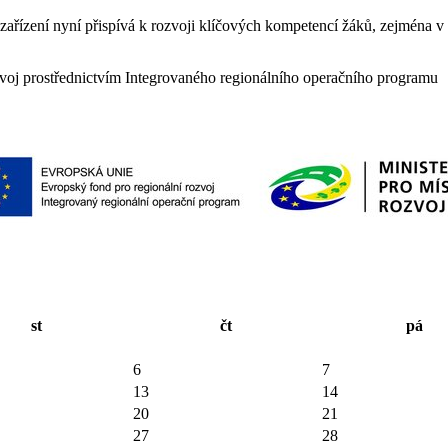
řízení nyní přispívá k rozvoji klíčových kompetencí žáků, zejména v o
zvoj prostřednictvím Integrovaného regionálního operačního programu
st
čt
pá
6
7
13
14
20
21
27
28