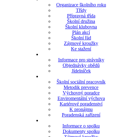
Organizace školního roku
Třídy
Přípravná třída
Školní družina
Školní klubovna
Plán akcí
Školní řád
Zájmové kroužky
Ke stažení
Informace pro strávníky
Objednávky obědů
Jídelníček
Školní sociální pracovník
Metodik prevence
Výchovný poradce
Enviromentální výchova
Kariérové poradenství
K pronájmu
Poradenská zařízení
Informace o spolku
Dokumenty spolku
Zájmové kroužky