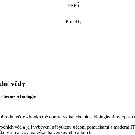
SRPŠ
Projekty
dní vědy
 chemie a biologie
řírodní vědy - konkrétně obory fyzika, chemie a biologie/přírodopis a 
rodních věd a její vybavení nábytkem, učební pomůckami a moderní IT t
 školy a realizována výsadba venkovního arboreta.