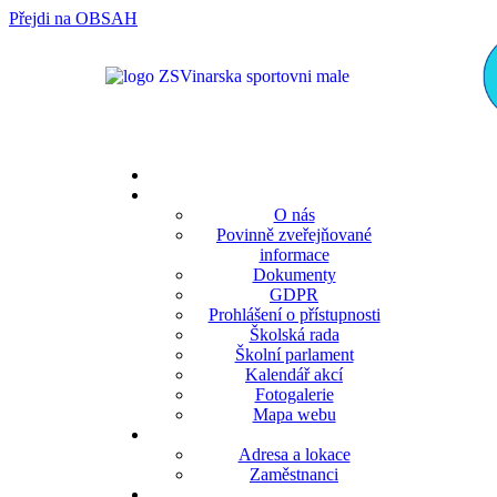
Přejdi na OBSAH
rok
měsíc
rok
měsíc
O nás
Povinně zveřejňované
informace
Dokumenty
GDPR
Prohlášení o přístupnosti
Školská rada
Školní parlament
Kalendář akcí
Fotogalerie
Mapa webu
Adresa a lokace
Zaměstnanci