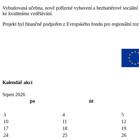
Vybudovaná učebna, nově pořízené vybavení a bezbariérové sociální za
ke kvalitnímu vzdělávání.
Projekt byl finančně podpořen z Evropského fondu pro regionální ro
Kalendář akcí
Srpen 2026
po
út
3
4
5
10
11
12
17
18
19
24
25
26