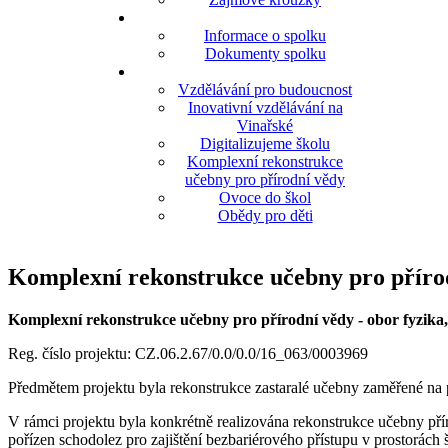
Informace o spolku
Dokumenty spolku
Vzdělávání pro budoucnost
Inovativní vzdělávání na
Vinařské
Digitalizujeme školu
Komplexní rekonstrukce
učebny pro přírodní vědy
Ovoce do škol
Obědy pro děti
Komplexní rekonstrukce učebny pro příro
Komplexní rekonstrukce učebny pro přírodní vědy - obor fyzika,
Reg. číslo projektu: CZ.06.2.67/0.0/0.0/16_063/0003969
Předmětem projektu byla rekonstrukce zastaralé učebny zaměřené na p
V rámci projektu byla konkrétně realizována rekonstrukce učebny pří
pořízen schodolez pro zajištění bezbariérového přístupu v prostorách