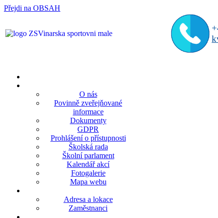
Přejdi na OBSAH
rok
měsíc
rok
měsíc
+
k
O nás
Povinně zveřejňované
informace
Dokumenty
GDPR
Prohlášení o přístupnosti
Školská rada
Školní parlament
Kalendář akcí
Fotogalerie
Mapa webu
Adresa a lokace
Zaměstnanci