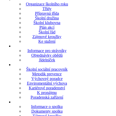
Organizace školního roku
Třídy
Přípravná třída
Školní družina
Školní klubovna
Plán akcí
Školní řád
Zájmové kroužky
Ke stažení
Informace pro strávníky
Objednávky obědů
Jídelníček
Školní sociální pracovník
Metodik prevence
Výchovný poradce
Enviromentální výchova
Kariérové poradenství
K pronájmu
Poradenská zařízení
Informace o spolku
Dokumenty spolku
Zájmové kroužky