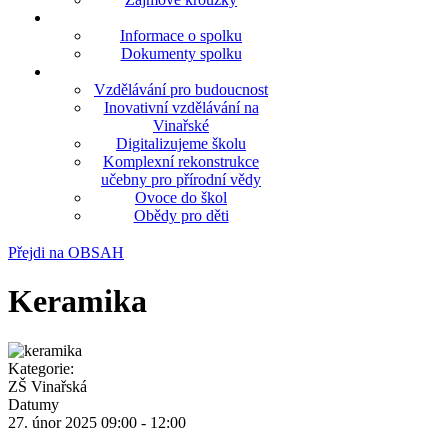
Informace o spolku
Dokumenty spolku
Vzdělávání pro budoucnost
Inovativní vzdělávání na
Vinařské
Digitalizujeme školu
Komplexní rekonstrukce
učebny pro přírodní vědy
Ovoce do škol
Obědy pro děti
Přejdi na OBSAH
Keramika
Kategorie:
ZŠ Vinařská
Datumy
27. únor 2025
09:00
-
12:00