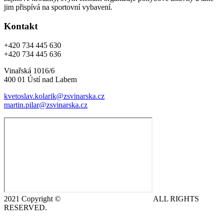
jim přispívá na sportovní vybavení.
Kontakt
+420 734 445 630
+420 734 445 636
Vinařská 1016/6
400 01 Ústí nad Labem
kvetoslav.kolarik@zsvinarska.cz
martin.pilar@zsvinarska.cz
2021 Copyright ©
DeCe COMPUTERS s.r.o.
ALL RIGHTS
RESERVED.